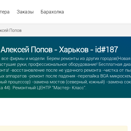
тера
Заказы
Барахолка
ксей Попов
 Алексей Попов - Харьков - id#187
, все фирмы и модели. Берем ремонты из других городов(Новая
стущие руки, профессиональное оборудование! Бесплатная диаг
нта! -восстановление после не удачного ремонта -чистка от п
ых аппаратов -ремонт после падения -перепайка BGA микросхем
ый процессор) -замена мостов (северный, южный) -замена сокет
 44). Ремонтный ЦЕНТР "Мастер- Класс".