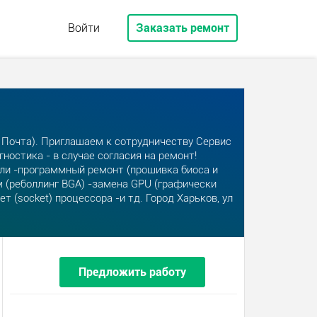
Войти
Заказать ремонт
 Почта). Приглашаем к сотрудничеству Сервис
ностика - в случае согласия на ремонт!
ыли -программный ремонт (прошивка биоса и
 (реболлинг BGA) -замена GPU (графически
 (socket) процессора -и тд. Город Харьков, ул
Предложить работу