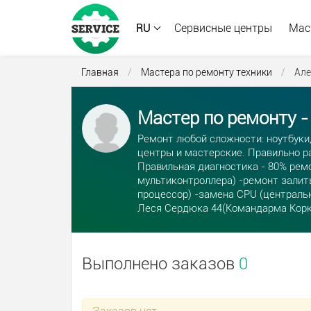
RU
Сервисные центры
Мас
Главная
/
Мастера по ремонту техники
/
Але
Мастер по ремонту -
Ремонт любой сложности: ноутбуки
центры и мастерские. Правильно ра
Правильная диагностика - 80% ремо
мультиконтроллера) -ремонт залит
процессор) -замена CPU (центральн
Леся Сердюка 44(Командарма Корка
Выполнено заказов
0