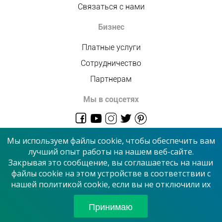
Связаться с нами
Бизнес
Платные услуги
Сотрудничество
Партнерам
Мы в соцсетях
admin@allmaster.com.ua
Мы используем файлы cookie, чтобы обеспечить вам
лучший опыт работы на нашем веб-сайте.
Закрывая это сообщение, вы соглашаетесь на наши
© 2026 “Сервисный центр”
файлы cookie на этом устройстве в соответствии с
нашей политикой cookie, если вы не отключили их
Принимаем к оплате
Принимаю