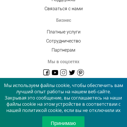
Связаться с нами
Бизнес
Платные услуги
Сотрудничество
Партнерам
Мы в соцсетях
admin@allmaster.com.ua
Мы используем файлы cookie, чтобы обеспечить вам
лучший опыт работы на нашем веб-сайте.
Закрывая это сообщение, вы соглашаетесь на наши
© 2026 “Сервисный центр”
файлы cookie на этом устройстве в соответствии с
нашей политикой cookie, если вы не отключили их
Принимаем к оплате
Принимаю