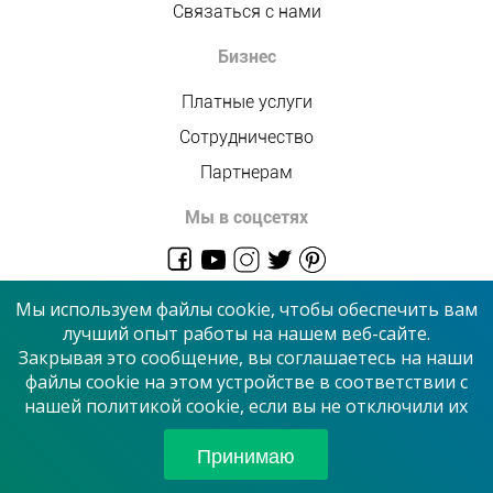
Связаться с нами
Бизнес
Платные услуги
Сотрудничество
Партнерам
Мы в соцсетях
admin@allmaster.com.ua
Мы используем файлы cookie, чтобы обеспечить вам
лучший опыт работы на нашем веб-сайте.
Закрывая это сообщение, вы соглашаетесь на наши
© 2026 “Сервисный центр”
файлы cookie на этом устройстве в соответствии с
нашей политикой cookie, если вы не отключили их
Принимаем к оплате
Принимаю