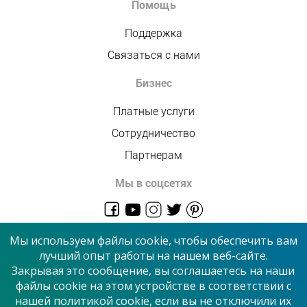
Помощь
Поддержка
Связаться с нами
Бизнес
Платные услуги
Сотрудничество
Партнерам
Мы в соцсетях
admin@allmaster.com.ua
Мы используем файлы cookie, чтобы обеспечить вам
лучший опыт работы на нашем веб-сайте.
Закрывая это сообщение, вы соглашаетесь на наши
© 2026 “Сервисный центр”
файлы cookie на этом устройстве в соответствии с
нашей политикой cookie, если вы не отключили их
Принимаем к оплате