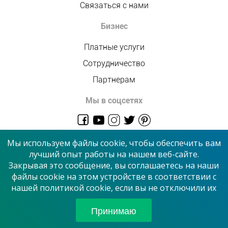
Связаться с нами
Бизнес
Платные услуги
Сотрудничество
Партнерам
Мы в соцсетях
admin@allmaster.com.ua
Мы используем файлы cookie, чтобы обеспечить вам
лучший опыт работы на нашем веб-сайте.
Закрывая это сообщение, вы соглашаетесь на наши
© 2026 “Сервисный центр”
файлы cookie на этом устройстве в соответствии с
нашей политикой cookie, если вы не отключили их
Принимаем к оплате
Принимаю