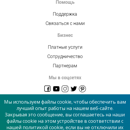
Помощь
Поддержка
Связаться с нами
Бизнес
Платные услуги
Сотрудничество
Партнерам
Мы в соцсетях
admin@allmaster.com.ua
Мы используем файлы cookie, чтобы обеспечить вам
лучший опыт работы на нашем веб-сайте.
Закрывая это сообщение, вы соглашаетесь на наши
© 2026 “Сервисный центр”
файлы cookie на этом устройстве в соответствии с
нашей политикой cookie, если вы не отключили их
Принимаем к оплате