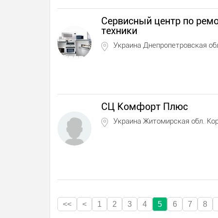
Сервисный центр по рем
техники
Украина Днепропетровская об
СЦ Комфорт Плюс
Украина Житомирская обл. Ко
<<
<
1
2
3
4
5
6
7
8