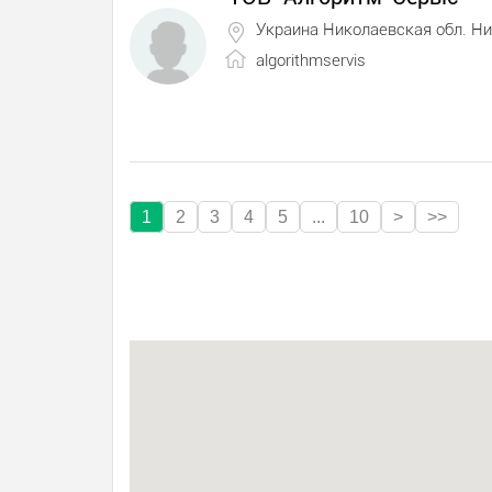
Украина Николаевская обл. Н
algorithmservis
1
2
3
4
5
...
10
>
>>