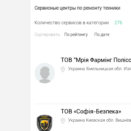
Сервисные центры по ремонту техники
Количество сервисов в категории
276
Сортировать:
По рейтингу
По дате
ТОВ "Мрія Фармінг Полісс
Украина Хмельницкая обл. Из
ТОВ «Софія-Безпека»
Украина Киевская обл. Вишнё