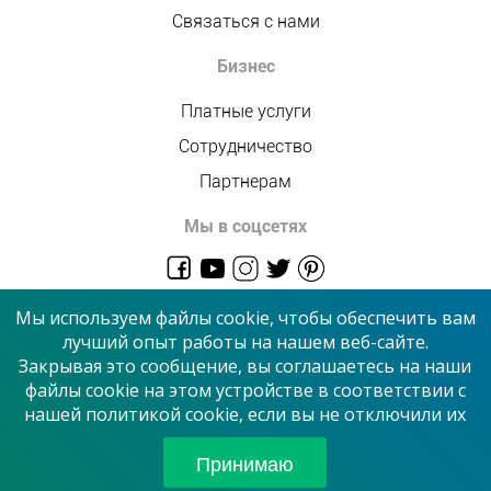
Связаться с нами
Бизнес
Платные услуги
Сотрудничество
Партнерам
Мы в соцсетях
admin@allmaster.com.ua
Мы используем файлы cookie, чтобы обеспечить вам
лучший опыт работы на нашем веб-сайте.
Закрывая это сообщение, вы соглашаетесь на наши
© 2026 “Сервисный центр”
файлы cookie на этом устройстве в соответствии с
нашей политикой cookie, если вы не отключили их
Принимаем к оплате
Принимаю