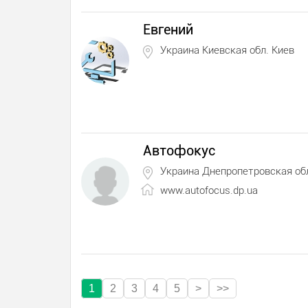
Евгений
Украина Киевская обл. Киев
Автофокус
Украина Днепропетровская об
www.autofocus.dp.ua
1
2
3
4
5
>
>>