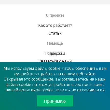
О проекте
Как это работает?
Статьи
Помощь
Поддержка
Связаться с нами
Мы используем файлы cookie, чтобы обеспечить вам
Бизнес
лучший опыт работы на нашем веб-сайте.
Закрывая это сообщение, вы соглашаетесь на наши
Платные услуги
файлы cookie на этом устройстве в соответствии с
Сотрудничество
нашей политикой cookie, если вы не отключили их
Партнерам
Принимаю
Мы в соцсетях