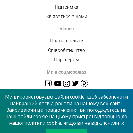
Підтримка
Зв'язатися з нами
Бізнес
Платні послуги
Співробітництво
Партнерам
Ми в соцмережах
admin@allmaster.com.ua
Ми використовуємо файли cookie, щоб забезпечити
найкращий досвід роботи на нашому веб-сайті.
Закриваючи це повідомлення, ви погоджуєтесь на
© 2026 “Сервісний центр”
наші файли cookie на цьому пристрої відповідно до
нашої політики cookie, якщо ви не відключили їх
Приймаємо до оплати