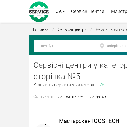
UA
Сервісні центри
Майст
Головна
/
Сервісні центри
/
Ремонт комп'юте
Сервісні центри у категор
сторінка №5
Кількість сервісів у категорії
75
Сортувати:
За рейтингом
За датою
Мастерская IGOSTECH