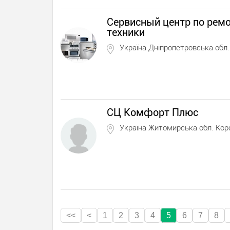
Сервисный центр по рем
техники
Україна Дніпропетровська обл
СЦ Комфорт Плюс
Україна Житомирська обл. Кор
<<
<
1
2
3
4
5
6
7
8