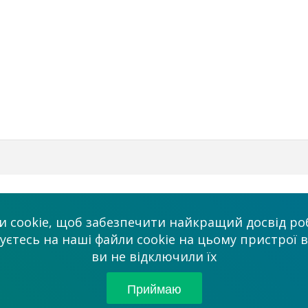
Бізнес
Ми в соцмережа
 cookie, щоб забезпечити найкращий досвід роб
Платні послуги
тесь на наші файли cookie на цьому пристрої в
admin@allmaster
ви не відключили їх
ми
Співробітництво
Партнерам
Приймаю
© 2026 “Сервісний це