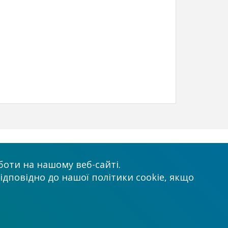
х
Приймаємо до оплати
оти на нашому веб-сайті.
ідповідно до нашої політики cookie, якщо
.com.ua
нтр”