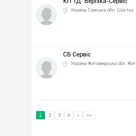
КП ТД "Берізка-Сервіс"
Україна Сумська обл. Шостка
СБ Сервіс
Україна Житомирська обл. Жи
1
2
3
4
>
>>