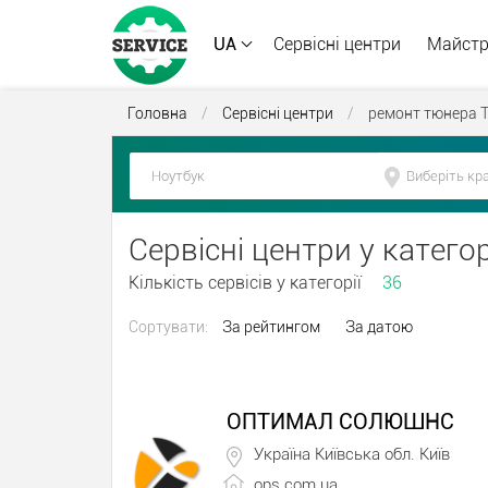
UA
Сервісні центри
Майст
Головна
/
Сервісні центри
/
ремонт тюнера 
Сервісні центри у катего
Кількість сервісів у категорії
36
Сортувати:
За рейтингом
За датою
ОПТИМАЛ СОЛЮШНС
Україна Київська обл. Київ
ops.com.ua