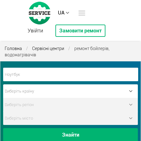
UA
Увійти
Замовити ремонт
Головна
/
Сервісні центри
/
ремонт бойлерів,
водонагрівачів
Знайти