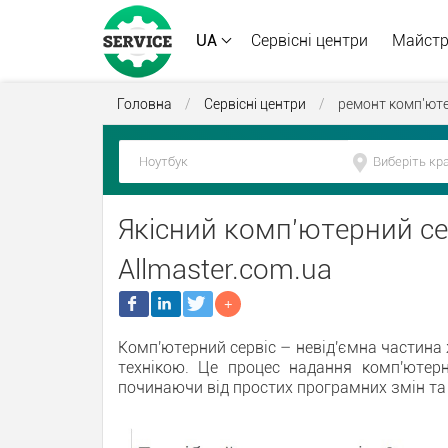
UA
Сервісні центри
Майст
Головна
/
Сервісні центри
/
ремонт комп'юте
Якісний комп'ютерний с
Allmaster.com.ua
Комп'ютерний сервіс – невід'ємна частина
технікою. Це процес надання комп'ютерн
починаючи від простих програмних змін т