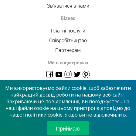
Зв'язатися з нами
Бізнес
Платні послуги
Співробітництво
Партнерам
Ми в соцмережах
admin@allmaster.com.ua
Ми використовуємо файли cookie, щоб забезпечити
найкращий досвід роботи на нашому веб-сайті.
Закриваючи це повідомлення, ви погоджуєтесь на
© 2026 “Сервісний центр”
наші файли cookie на цьому пристрої відповідно до
нашої політики cookie, якщо ви не відключили їх
Приймаємо до оплати
Приймаю