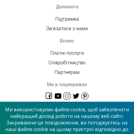
Допомога
Підтримка
Зв'язатися з нами
Бізнес
Платні послуги
Співробітництво
Партнерам
Ми в соцмережах
admin@allmaster.com.ua
Ми використовуємо файли cookie, щоб забезпечити
найкращий досвід роботи на нашому веб-сайті.
Закриваючи це повідомлення, ви погоджуєтесь на
© 2026 “Сервісний центр”
наші файли cookie на цьому пристрої відповідно до