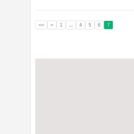
<<
<
1
...
4
5
6
7