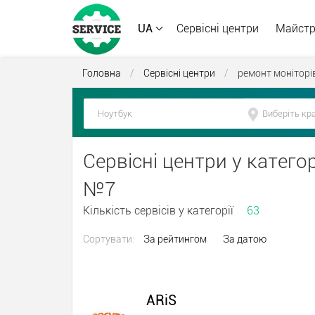
UA
Сервісні центри
Майст
Головна
/
Сервісні центри
/
ремонт моніторі
Сервісні центри у категор
№7
Кількість сервісів у категорії
63
Сортувати:
За рейтингом
За датою
ARiS