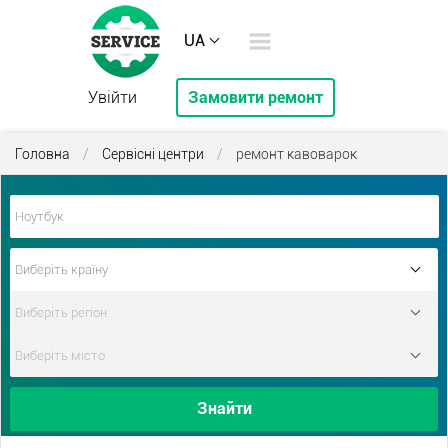
UA
Увійти
Замовити ремонт
Головна
/
Сервісні центри
/
ремонт кавоварок
Знайти