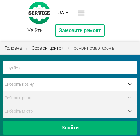
UA
Увійти
Замовити ремонт
Головна
/
Сервісні центри
/
ремонт смартфонів
Знайти