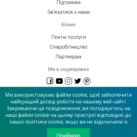
Підтримка
Зв'язатися з нами
Бізнес
Платні послуги
Співробітництво
Партнерам
Ми в соцмережах
admin@allmaster.com.ua
Ми використовуємо файли cookie, щоб забезпечити
найкращий досвід роботи на нашому веб-сайті.
Закриваючи це повідомлення, ви погоджуєтесь на
© 2026 “Сервісний центр”
наші файли cookie на цьому пристрої відповідно до
нашої політики cookie, якщо ви не відключили їх
Приймаємо до оплати
Приймаю