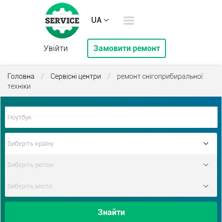
UA
Увійти
Замовити ремонт
Головна
/
Сервісні центри
/
ремонт снігоприбиральної
техніки
Знайти