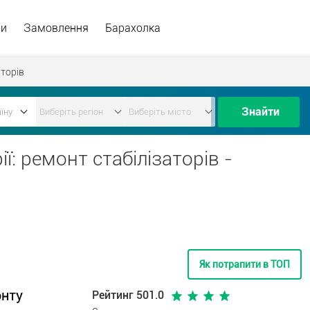
ри
Замовлення
Барахолка
аторів
Знайти
ії: ремонт стабілізаторів -
Як потрапити в ТОП
онту
Рейтинг 501.0