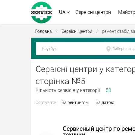
UA
Сервісні центри
Майст
Головна
/
Сервісні центри
/
ремонт стабіліз
Сервісні центри у категор
сторінка №5
Кількість сервісів у категорії
58
Сортувати:
За рейтингом
За датою
Сервисный центр по рем
техники