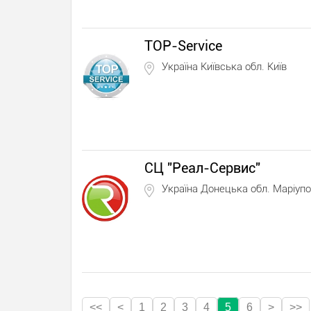
TOP-Service
Україна Київська обл. Київ
СЦ "Реал-Сервис"
Україна Донецька обл. Маріуп
<<
<
1
2
3
4
5
6
>
>>