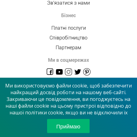
Зв'язатися з нами
Бізнес
Платні послуги
Співробітництво
Партнерам
Ми в соцмережах
admin@allmaster.com.ua
Ми використовуємо файли cookie, щоб забезпечити
найкращий досвід роботи на нашому веб-сайті.
Закриваючи це повідомлення, ви погоджуєтесь на
© 2026 “Сервісний центр”
наші файли cookie на цьому пристрої відповідно до
нашої політики cookie, якщо ви не відключили їх
Приймаємо до оплати
Приймаю