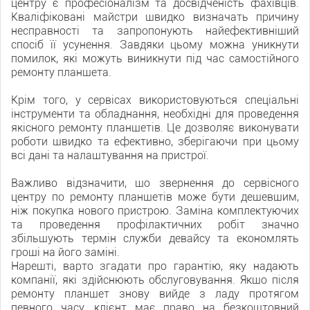
центру є професіоналізм та досвідченість фахівців.
Кваліфіковані майстри швидко визначать причину
несправності та запропонують найефективніший
спосіб її усунення. Завдяки цьому можна уникнути
помилок, які можуть виникнути під час самостійного
ремонту планшета.
Крім того, у сервісах використовуються спеціальні
інструменти та обладнання, необхідні для проведення
якісного ремонту планшетів. Це дозволяє виконувати
роботи швидко та ефективно, зберігаючи при цьому
всі дані та налаштування на пристрої.
Важливо відзначити, що звернення до сервісного
центру по ремонту планшетів може бути дешевшим,
ніж покупка нового пристрою. Заміна комплектуючих
та проведення профілактичних робіт значно
збільшують термін служби девайсу та економлять
гроші на його заміні.
Нарешті, варто згадати про гарантію, яку надають
компанії, які здійснюють обслуговування. Якщо після
ремонту планшет знову вийде з ладу протягом
певного часу, клієнт має право на безкоштовний