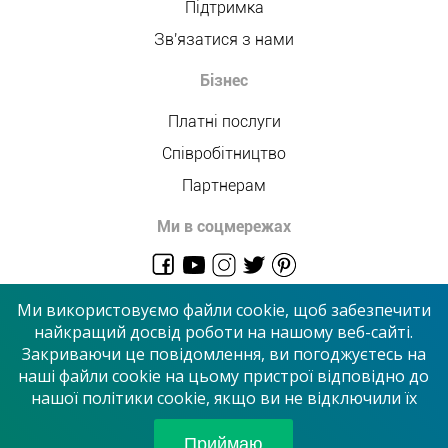
Підтримка
Зв'язатися з нами
Бізнес
Платні послуги
Співробітництво
Партнерам
Ми в соцмережах
admin@allmaster.com.ua
Ми використовуємо файли cookie, щоб забезпечити
найкращий досвід роботи на нашому веб-сайті.
Закриваючи це повідомлення, ви погоджуєтесь на
© 2026 “Сервісний центр”
наші файли cookie на цьому пристрої відповідно до
нашої політики cookie, якщо ви не відключили їх
Приймаємо до оплати
Приймаю