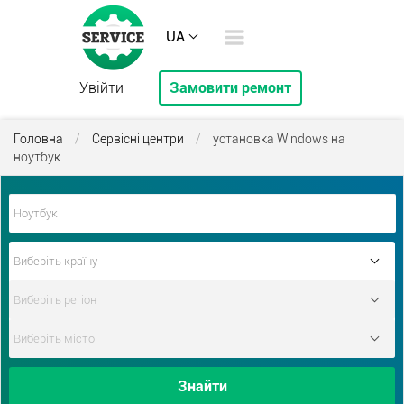
UA
Увійти
Замовити ремонт
Головна
/
Сервісні центри
/
установка Windows на
ноутбук
Знайти