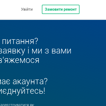
Увійти
Замовити ремонт
 питання?
аявку і ми з вами
в'яжемося
ає акаунта?
иєднуйтесь!
ареєструватися як: