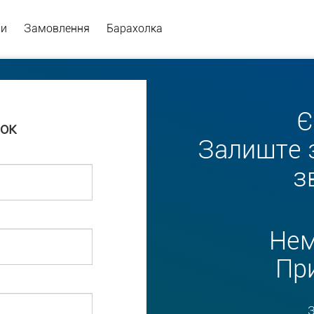
ри
Замовлення
Барахолка
Є
зок
Залиште з
з
Нем
Пр
З