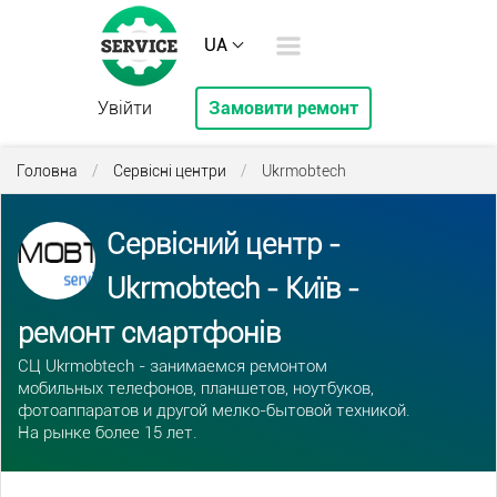
UA
Увійти
Замовити ремонт
Головна
/
Сервісні центри
/
Ukrmobtech
Сервісний центр -
Ukrmobtech - Київ -
ремонт смартфонів
СЦ Ukrmobtech - занимаемся ремонтом
мобильных телефонов, планшетов, ноутбуков,
фотоаппаратов и другой мелко-бытовой техникой.
На рынке более 15 лет.