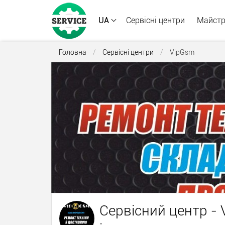
UA
Сервісні центри
Майст
Головна
/
Сервісні центри
/
VipGsm
Сервісний центр -