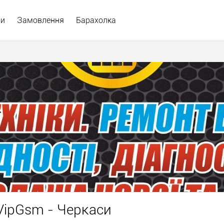
ри
Замовлення
Барахолка
 VipGsm - Черкаси