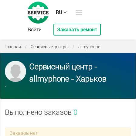
RU
Войти
Заказать ремонт
Главная
/
Сервисные центры
/
allmyphone
Сервисный центр -
allmyphone - Харьков
''
Выполнено заказов
0
Заказов нет