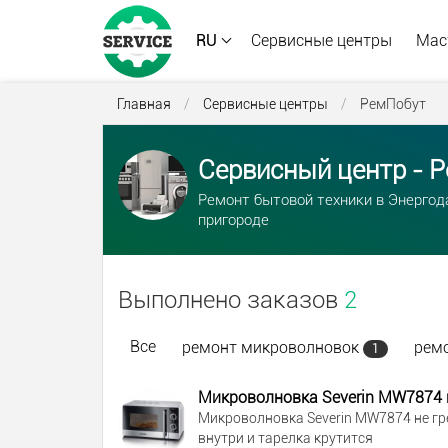
RU
Сервисные центры
Мас
Главная
/
Сервисные центры
/
РемПобут
Сервисный центр - Р
Ремонт бытовой техники в Энергод
пригороде
Выполнено заказов
2
Все
ремонт микроволновок
рем
1
Микроволновка Severin MW7874 н
Микроволновка Severin MW7874 не гре
внутри и тарелка крутится