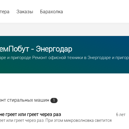
тера
Заказы
Барахолка
емПобут - Энергодар
аре и пригороде Ремонт офисной техники в Энергодаре и приго
онт стиральных машин
1
е греет или греет через раз
6 лет
ет или греет через раз. При этом микроволновка светится