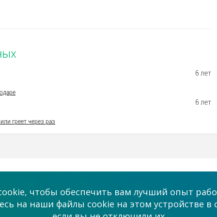
ных
6 лет
одаре
6 лет
или греет через раз
Бизнес
Мы в соцсетях
ookie, чтобы обеспечить вам лучший опыт рабо
Платные услуги
сь на наши файлы cookie на этом устройстве в 
admin@allmaster
если вы не отключили их
ми
Сотрудничество