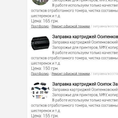
Запорожье для принтеров, МФУ, копи
В работе используем только качеств
остатков отработанного тонера, чистка составн
шестеренок и т.д.
Цена: 165 грн.
Портфолио
/
Ремонт офисной техники
/
заправка/восст
Заправка картриджей Осипенко
Заправка картриджей Осипенковский 
Запорожье для принтеров, МФУ, копи
В работе используем только качеств
остатков отработанного тонера, чистка составн
шестеренок и т.д.
Цена: 150 грн.
Портфолио
/
Ремонт офисной техники
/
заправка/восст
Заправка картриджей Осипок З
Заправка картриджей Осипенковский 
Запорожье для принтеров, МФУ, копи
В работе используем только качеств
остатков отработанного тонера, чистка составн
шестеренок и т.д.
Цена: 155 грн.