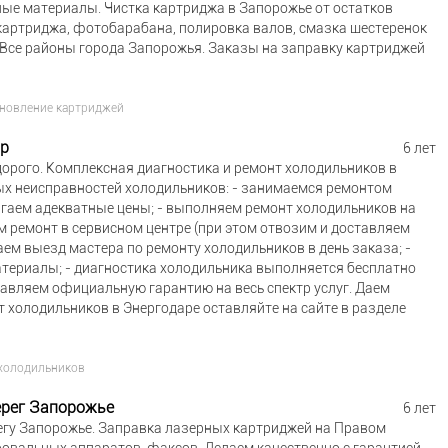
ые материалы. Чистка картриджа в Запорожье от остатков
 картриджа, фотобарабана, полировка валов, смазка шестеренок
. Все районы города Запорожья. Заказы на заправку картриджей
ановление картриджей
ар
6 лет
орого. Комплексная диагностика и ремонт холодильников в
ых неисправностей холодильников: - занимаемся ремонтом
лагаем адекватные цены; - выполняем ремонт холодильников на
м ремонт в сервисном центре (при этом отвозим и доставляем
аем выезд мастера по ремонту холодильников в день заказа; -
териалы; - диагностика холодильника выполняется бесплатно
тавляем официальную гарантию на весь спектр услуг. Даем
т холодильников в Энергодаре оставляйте на сайте в разделе
холодильников
ерег Запорожье
6 лет
егу Запорожье. Заправка лазерных картриджей на Правом