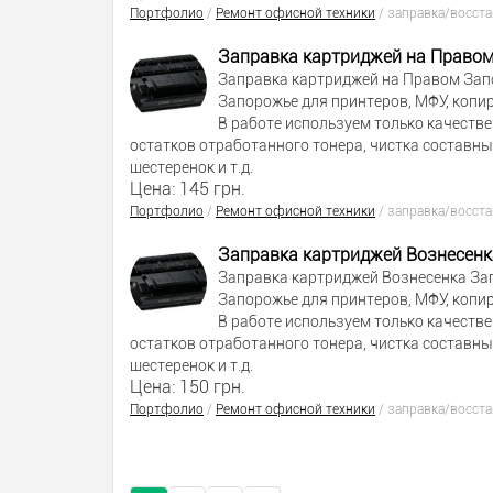
Портфолио
/
Ремонт офисной техники
/
заправка/восст
Заправка картриджей на Право
Заправка картриджей на Правом Зап
Запорожье для принтеров, МФУ, копи
В работе используем только качеств
остатков отработанного тонера, чистка составн
шестеренок и т.д.
Цена: 145 грн.
Портфолио
/
Ремонт офисной техники
/
заправка/восст
Заправка картриджей Вознесен
Заправка картриджей Вознесенка За
Запорожье для принтеров, МФУ, копи
В работе используем только качеств
остатков отработанного тонера, чистка составн
шестеренок и т.д.
Цена: 150 грн.
Портфолио
/
Ремонт офисной техники
/
заправка/восст