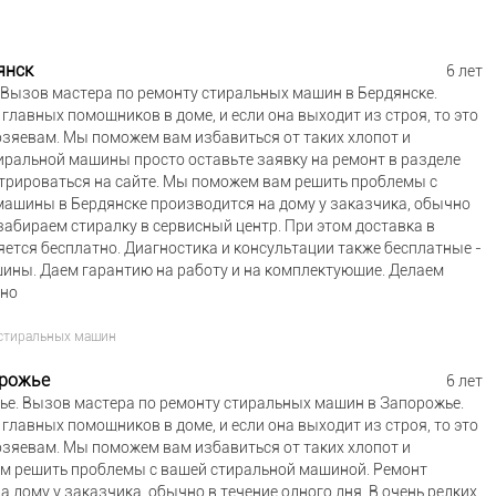
янск
6 лет
Вызов мастера по ремонту стиральных машин в Бердянске.
лавных помощников в доме, и если она выходит из строя, то это
зяевам. Мы поможем вам избавиться от таких хлопот и
ральной машины просто оставьте заявку на ремонт в разделе
стрироваться на сайте. Мы поможем вам решить проблемы с
ашины в Бердянске производится на дому у заказчика, обычно
 забираем стиралку в сервисный центр. При этом доставка в
ется бесплатно. Диагностика и консультации также бесплатные -
ины. Даем гарантию на работу и на комплектующие. Делаем
тно
стиральных машин
орожье
6 лет
е. Вызов мастера по ремонту стиральных машин в Запорожье.
лавных помощников в доме, и если она выходит из строя, то это
зяевам. Мы поможем вам избавиться от таких хлопот и
м решить проблемы с вашей стиральной машиной. Ремонт
дому у заказчика, обычно в течение одного дня. В очень редких