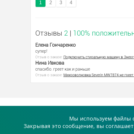
1
2
3
4
Отзывы
2
|
100% положитель
Елена Гончаренко
супер!
Отзыв о заказе:
Подключить стиральную машину в Энерг
Нина Ивкова
спасибо. греет как и раньше
Отзыв о заказе:
Микроволновка Severin MW7874 не греет 
О проекте
Помощь
Мы используем файлы c
Как это работает?
Поддержка
Закрывая это сообщение, вы соглашаете
Статьи
Связаться с на