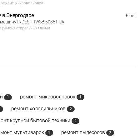
/
ремонт микроволновок
 в Энергодаре
6 лет
машину INDESIT IWSB 50851 UA
/
ремонт стиральных машин
ей
ремонт микроволновок
1
1
ремонт холодильников
1
2
онт крупной бытовой техники
2
емонт мультиварок
ремонт пылесосов
1
2