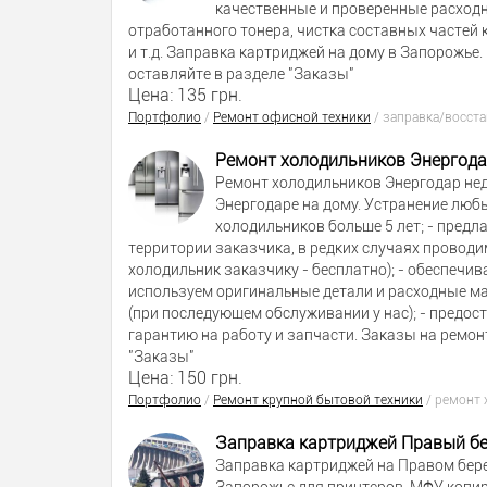
качественные и проверенные расходн
отработанного тонера, чистка составных частей
и т.д. Заправка картриджей на дому в Запорожье
оставляйте в разделе "Заказы"
Цена: 135 грн.
Портфолио
/
Ремонт офисной техники
/
заправка/восст
Ремонт холодильников Энергод
Ремонт холодильников Энергодар нед
Энергодаре на дому. Устранение люб
холодильников больше 5 лет; - пред
территории заказчика, в редких случаях проводи
холодильник заказчику - бесплатно); - обеспечив
используем оригинальные детали и расходные ма
(при последующем обслуживании у нас); - предос
гарантию на работу и запчасти. Заказы на ремон
"Заказы"
Цена: 150 грн.
Портфолио
/
Ремонт крупной бытовой техники
/
ремонт 
Заправка картриджей Правый б
Заправка картриджей на Правом бер