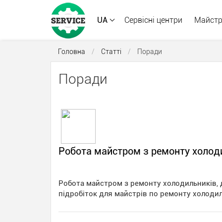
UA
Сервісні центри
Майст
Головна
/
Статті
/
Поради
Поради
Робота майстром з ремонту холоди
Робота майстром з ремонту холодильників, 
підробіток для майстрів по ремонту холоди