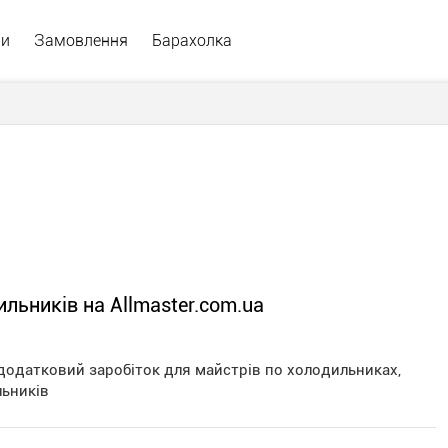
ри
Замовлення
Барахолка
льників на Allmaster.com.ua
додатковий заробіток для майстрів по холодильниках,
льників