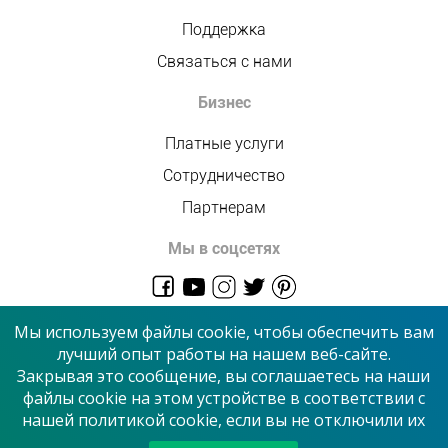
Поддержка
Связаться с нами
Бизнес
Платные услуги
Сотрудничество
Партнерам
Мы в соцсетях
admin@allmaster.com.ua
Мы используем файлы cookie, чтобы обеспечить вам
лучший опыт работы на нашем веб-сайте.
Закрывая это сообщение, вы соглашаетесь на наши
© 2026 “Сервисный центр”
файлы cookie на этом устройстве в соответствии с
нашей политикой cookie, если вы не отключили их
Принимаем к оплате