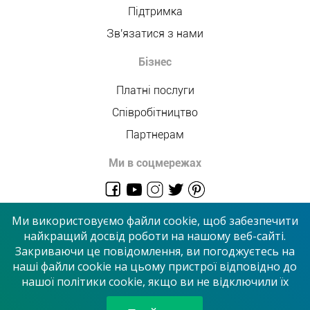
Підтримка
Зв'язатися з нами
Бізнес
Платні послуги
Співробітництво
Партнерам
Ми в соцмережах
admin@allmaster.com.ua
Ми використовуємо файли cookie, щоб забезпечити
найкращий досвід роботи на нашому веб-сайті.
Закриваючи це повідомлення, ви погоджуєтесь на
© 2026 “Сервісний центр”
наші файли cookie на цьому пристрої відповідно до
нашої політики cookie, якщо ви не відключили їх
Приймаємо до оплати