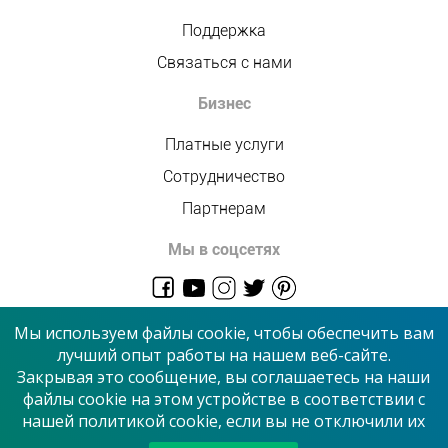
Поддержка
Связаться с нами
Бизнес
Платные услуги
Сотрудничество
Партнерам
Мы в соцсетях
admin@allmaster.com.ua
Мы используем файлы cookie, чтобы обеспечить вам
лучший опыт работы на нашем веб-сайте.
Закрывая это сообщение, вы соглашаетесь на наши
© 2026 “Сервисный центр”
файлы cookie на этом устройстве в соответствии с
нашей политикой cookie, если вы не отключили их
Принимаем к оплате